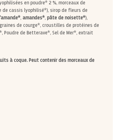
lyophilisées en poudre* 2 %, morceaux de
 de cassis lyophilisé*), sirop de fleurs de
d'amande*
,
amandes*
,
pâte de noisette*
),
 graines de courge*, croustilles de protéines de
e*, Poudre de Betterave*, Sel de Mer*, extrait
ruits à coque. Peut contenir des morceaux de