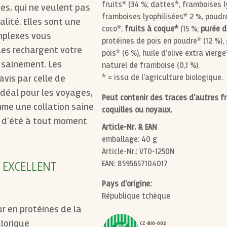
fruits* (34 %; dattes*, framboises 
ves, qui ne veulent pas
framboises lyophilisées* 2 %, poudre
alité. Elles sont une
coco*,
fruits à coque*
(15 %;
purée 
mplexes vous
protéines de pois en poudre* (12 %),
lles rechargent votre
pois* (6 %), huile d'olive extra vierg
 sainement. Les
naturel de framboise (0,1 %).
vis par celle de
* = issu de l'agriculture biologique.
idéal pour les voyages,
Peut contenir des traces d'autres f
mme une collation saine
coquilles ou noyaux.
t d’été à tout moment
Article-Nr. & EAN
emballage: 40 g
Article-Nr.: VT0-1250N
 EXCELLENT
EAN: 8595657104017
Pays d'origine:
République tchèque
ur en protéines de la
alorique
CZ-BIO-002