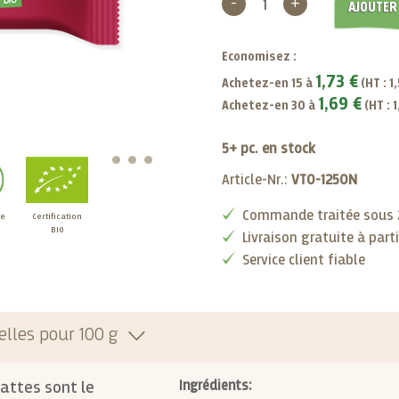
-
+
AJOUTER
Economisez :
1,73 €
Achetez-en 15 à
(HT :
1
1,69 €
Achetez-en 30 à
(HT :
1
5+ pc. en stock
Article-Nr.:
VT0-1250N
Commande traitée sous 2
re
Certification
BIO
Livraison gratuite à part
Service client fiable
elles pour 100 g
dattes sont le
Ingrédients: