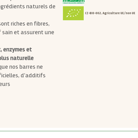
ngrédients naturels de
CZ-BIO-002, Agriculture UE/non UE
ont riches en fibres,
f sain et assurent une
x, enzymes et
plus naturelle
ue nos barres ne
cielles, d'additifs
eurs