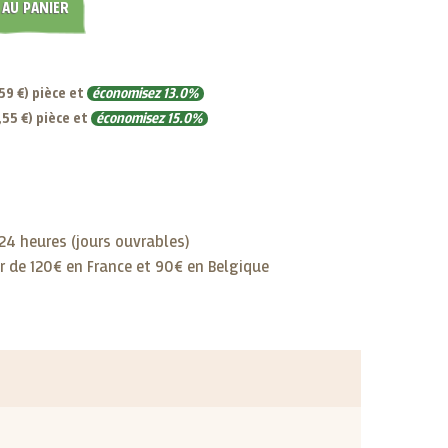
 AU PANIER
,59 €
) pièce et
économisez
13.0
%
,55 €
) pièce et
économisez
15.0
%
4 heures (jours ouvrables)
ir de 120€ en France et 90€ en Belgique