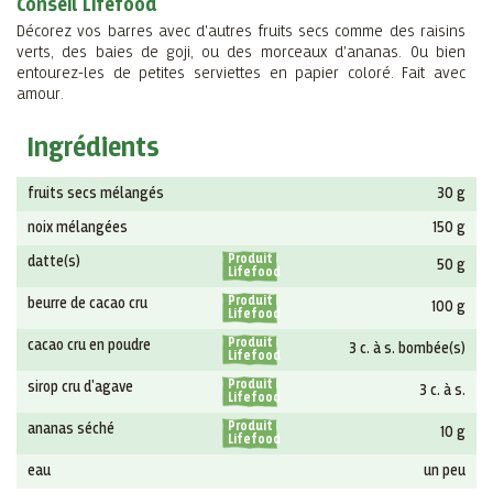
Conseil Lifefood
Décorez vos barres avec d'autres fruits secs comme des raisins
verts, des baies de goji, ou des morceaux d'ananas. Ou bien
entourez-les de petites serviettes en papier coloré. Fait avec
amour.
Ingrédients
fruits secs mélangés
30 g
noix mélangées
150 g
Produit
datte(s)
50 g
Lifefood
Produit
beurre de cacao cru
100 g
Lifefood
Produit
cacao cru en poudre
3 c. à s. bombée(s)
Lifefood
Produit
sirop cru d'agave
3 c. à s.
Lifefood
Produit
ananas séché
10 g
Lifefood
eau
un peu