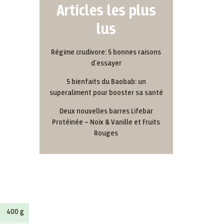
Articles les plus
lus
Régime crudivore: 5 bonnes raisons
d'essayer
5 bienfaits du Baobab: un
superaliment pour booster sa santé
Deux nouvelles barres Lifebar
Protéinée – Noix & Vanille et Fruits
Rouges
400 g