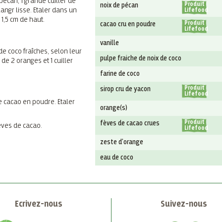
écan, 1 grande cuiller de
Produit
noix de pécan
angr lisse. Etaler dans un
Lifefood
1,5 cm de haut.
Produit
cacao cru en poudre
Lifefood
vanille
de coco fraîches, selon leur
pulpe fraiche de noix de coco
s de 2 oranges et 1 cuiller
farine de coco
Produit
sirop cru de yacon
Lifefood
de cacao en poudre. Etaler
orange(s)
Produit
fèves de cacao crues
èves de cacao.
Lifefood
zeste d'orange
eau de coco
Ecrivez-nous
Suivez-nous