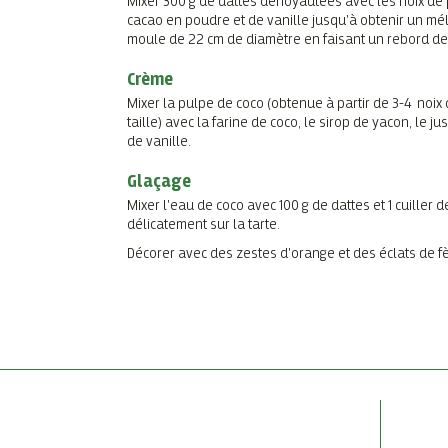
Mixer 300 g de dattes dénoyautées avec les noix de p
cacao en poudre et de vanille jusqu'à obtenir un mél
moule de 22 cm de diamètre en faisant un rebord de 
Crème
Mixer la pulpe de coco (obtenue à partir de 3-4 noix 
taille) avec la farine de coco, le sirop de yacon, le ju
de vanille.
Glaçage
Mixer l'eau de coco avec 100 g de dattes et 1 cuiller 
délicatement sur la tarte.
Décorer avec des zestes d'orange et des éclats de f