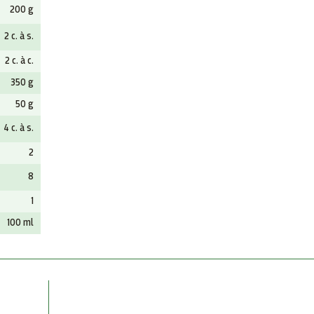
200 g
2 c. à s.
2 c. à c.
350 g
50 g
4 c. à s.
2
8
1
100 ml