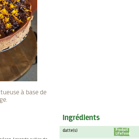
ctueuse à base de
ge.
Ingrédients
Produit
datte(s)
Lifefood