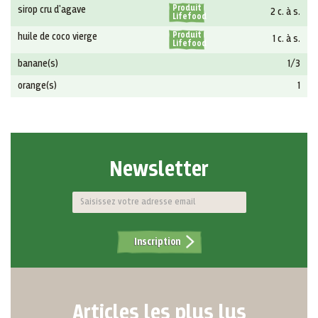
Produit
sirop cru d'agave
2 c. à s.
Lifefood
Produit
huile de coco vierge
1 c. à s.
Lifefood
banane(s)
1/3
orange(s)
1
Newsletter
Inscription
Articles les plus lus