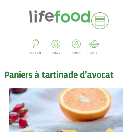
RECHERCHE
LANGUE
COMPTE
PANIER
Paniers à tartinade d’avocat