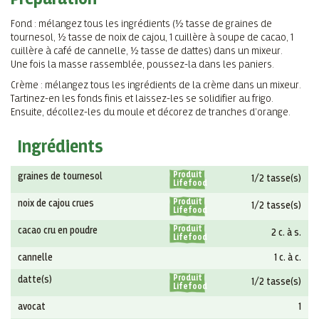
Fond : mélangez tous les ingrédients (½ tasse de graines de
tournesol, ½ tasse de noix de cajou, 1 cuill
è
re
à
soupe de cacao, 1
cuill
è
re
à c
af
é de cannelle, ½ tasse de dattes) dans un mixeur.
Une fois la masse rassemblée, poussez-la dans les paniers.
Cr
è
me : mélangez tous les ingrédients de la cr
è
me dans un mixeur.
Tartinez-en les fonds finis et laissez-les se solidifier au frigo.
Ensuite, décollez-les du moule et décorez de tranches d
’
orange.
Ingrédients
Produit
graines de tournesol
1/2 tasse(s)
Lifefood
Produit
noix de cajou crues
1/2 tasse(s)
Lifefood
Produit
cacao cru en poudre
2 c. à s.
Lifefood
cannelle
1 c. à c.
Produit
datte(s)
1/2 tasse(s)
Lifefood
avocat
1