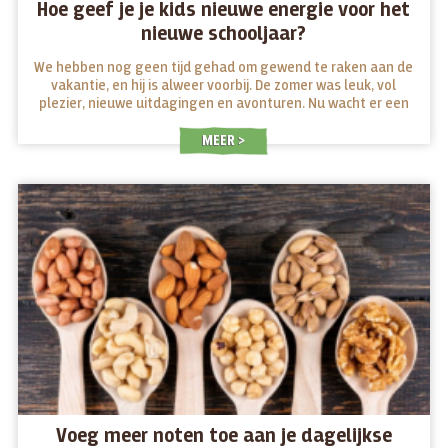
Hoe geef je je kids nieuwe energie voor het
nieuwe schooljaar?
We hebben nog geen tijd gehad om gewend te raken aan de
vakantie, en hij is alweer voorbij. De zomer was leuk, vol
plezier, nieuwe uitdagingen en avonturen. Nu wacht er een
nieuw schooljaar voor jong en oud. Welke snacks geven ze
energie op school en welke maken ze moe?
MEER
Voeg meer noten toe aan je dagelijkse