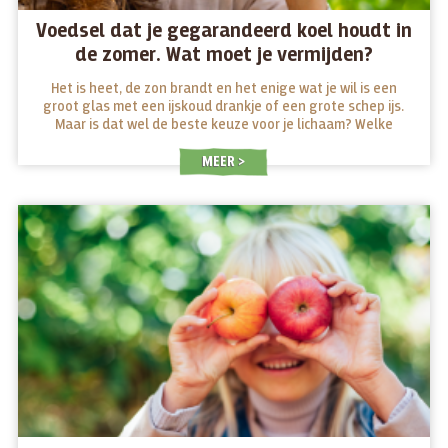
Voedsel dat je gegarandeerd koel houdt in
de zomer. Wat moet je vermijden?
Het is heet, de zon brandt en het enige wat je wil is een
groot glas met een ijskoud drankje of een grote schep ijs.
Maar is dat wel de beste keuze voor je lichaam? Welke
voedingsmiddelen werken verkoelend in de zomer en welke
moeten we vermijden?
MEER