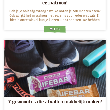
eetpatroon!
Heb je je ooit afgevraagd welke noten je zou moeten eten?
Ook al lijkt het misschien niet zo, er is voor ieder wat wils. En
hier in onze winkel kun je kiezen uit XX soorten. We hebben
een kleine handleiding gemaakt die je zeker zal helpen een
beter idee te krijgen van wat elke noot zo bijzonder maakt.
MEER
7 gewoontes die afvallen makkelijk maken!