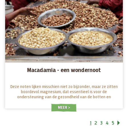
Macadamia - een wondernoot
Deze noten lijken misschien niet zo bijzonder, maar ze zitten
boordevol magnesium, dat essentieel is voor de
ondersteuning van de gezondheid van de botten en
hersenactiviteit, en ook helpt bij het bestrijden van
ontstekingen...
MEER
1
2
3
4
5
Vo