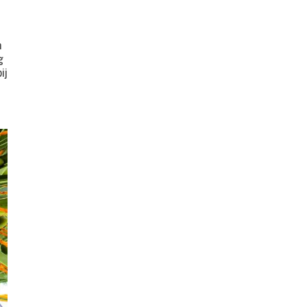
n
g
ij