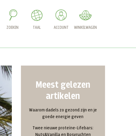
ZOEKEN
TAAL
ACCOUNT
WINKELWAGEN
Meest gelezen
artikelen
Waarom dadels zo gezond zijn en je
goede energie geven
Twee nieuwe proteïne-Lifebars:
Nuts&Vanilla en Bosvruchten