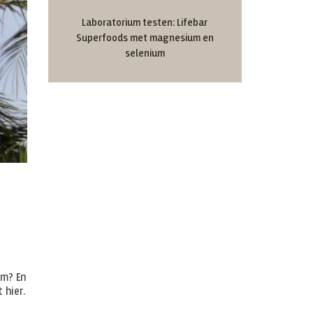
Laboratorium testen: Lifebar
Superfoods met magnesium en
selenium
om? En
 hier.