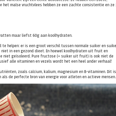
ool-variëteit zijn een echte delicatesse: ze hebben een zoete,
r het malse vruchtvlees hebben ze een zachte consistentie en ze 
vatten maar liefst 60g aan koolhydraten.
te helpen: er is een groot verschil tussen normale suiker en suike
t niet in een gezond dieet. En hoewel koolhydraten uit fruit en
 niet geïsoleerd. Pure fructose (= suiker uit fruit) is ook niet de
lusief alle vitaminen en vezels wordt het een heel ander verhaal!
triënten, zoals calcium, kalium, magnesium en B-vitaminen. Dit i
ls de perfecte bron van energie voor atleten en actieve mensen