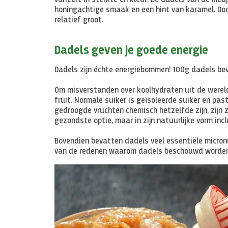
varieert in sterkte en kleur. De dadels van de Medj
honingachtige smaak en een hint van karamel. Doo
relatief groot.
Dadels geven je goede energie
Dadels zijn échte energiebommen! 100g dadels be
Om misverstanden over koolhydraten uit de wereld 
fruit. Normale suiker is geïsoleerde suiker en pas
gedroogde vruchten chemisch hetzelfde zijn, zijn ze
gezondste optie, maar in zijn natuurlijke vorm inc
Bovendien bevatten dadels veel essentiële micronu
van de redenen waarom dadels beschouwd worden a