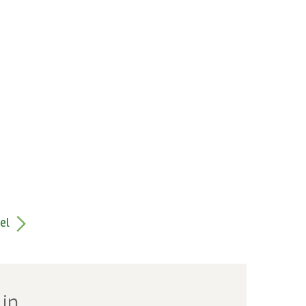
el
 in