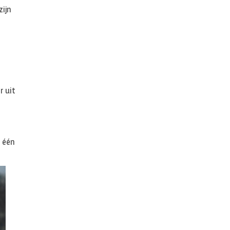
zijn
r uit
s één
.