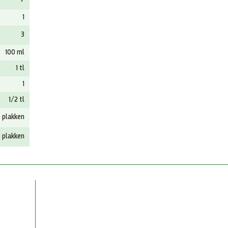
1
3
100 ml
1 tl
1
1/2 tl
3 plakken
3 plakken