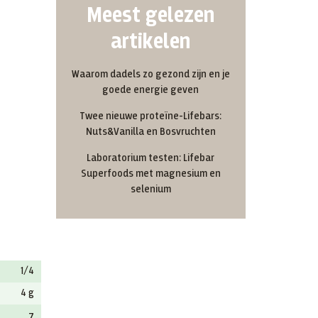
Meest gelezen
artikelen
Waarom dadels zo gezond zijn en je
goede energie geven
Twee nieuwe proteïne-Lifebars:
Nuts&Vanilla en Bosvruchten
Laboratorium testen: Lifebar
Superfoods met magnesium en
selenium
1/4
4 g
7