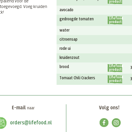
bepalend voor de
product
n toegevoegd. Voeg kruiden
avocado
ck!
Lifefood
gedroogde tomaten
product
water
citroensap
rode ui
kruidenzout
Lifefood
brood
product
Lifefood
Tomaat Chili Crackers
product
E-mail
Volg ons!
naar
orders@lifefood.nl