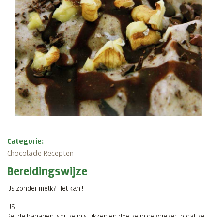
Categorie:
Chocolade Recepten
Bereidingswijze
IJs zonder melk? Het kan!!
IJS
Pel de bananen, snij ze in stukken en doe ze in de vriezer totdat ze