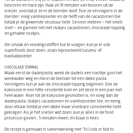
bevroren en hard zijn. Haal ze 10 minuten van tevoren uit de
vriezer, voordat je ze in de blender doet. Doe ze vervolgens in de
blender, voeg vanillepoeder en de helft van de cacaobonen toe
totdat je de gewenste structuur hebt. Serveer meteen – het smelt
snel! – en garneer het met stukjes cacaobonen, chocolade topping
en gehakte nootjes.
Om smaak en voedingsstoffen toe te voegen, kun je er ook
superfoods door doen, zoals bijvoorbeeld lucuma- of
baobabpoeder.
CHOCOLADE TOPPING
Maak eerst de dadelpasta: week de dadels een nachtje, gooi het
weekwater weg en mix in de blender tot een dikke pasta.
Vervolgens kun je aan de chocolade topping beginnen. Doe de
kokosolie in een hitte-resistente kom en zet deze in een pan met
heet water. Roer tot de kokosolie gesmolten is, en voeg dan de
dadelpasta, stukjes cacaobonen en vanillepoeder toe, en meng
door elkaar totdat je een dikke maar vloeibare consistentie hebt
gekregen. Als je het sneller wilt doen, kun je alles in de food
processor gooien , 5 minuten mixen, en klaar is Kees.
Dit recept is gemaakt in samenwerking met “To Cook or Not to