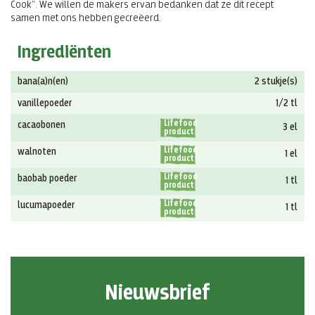
Cook”. We willen de makers ervan bedanken dat ze dit recept
samen met ons hebben gecreëerd.
Ingrediënten
bana(a)n(en)
2 stukje(s)
vanillepoeder
1/2 tl
Lifefood
cacaobonen
3 el
product
Lifefood
walnoten
1 el
product
Lifefood
baobab poeder
1 tl
product
Lifefood
lucumapoeder
1 tl
product
Nieuwsbrief