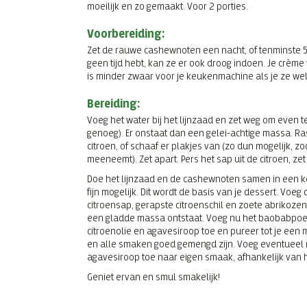
moeilijk en zo gemaakt.
Voor 2 porties.
Voorbereiding:
Zet de rauwe cashewnoten een nacht, of tenminste 5 
geen tijd hebt, kan ze er ook droog indoen. Je crème
is minder zwaar voor je keukenmachine als je ze we
Bereiding:
Voeg het water bij het lijnzaad en zet weg om even t
genoeg). Er onstaat dan een gelei-achtige massa. Ra
citroen, of schaaf er plakjes van (zo dun mogelijk, zod
meeneemt). Zet apart. Pers het sap uit de citroen, zet
Doe het lijnzaad en de cashewnoten samen in een 
fijn mogelijk. Dit wordt de basis van je dessert. Voe
citroensap, gerapste citroenschil en zoete abrikozenp
een gladde massa ontstaat. Voeg nu het baobabpoe
citroenolie en agavesiroop toe en pureer tot je een
en alle smaken goed gemengd zijn. Voeg eventueel 
agavesiroop toe naar eigen smaak, afhankelijk van hoe
Geniet ervan en smul smakelijk!