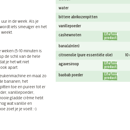
water
bittere abrikozenpitten
uur in de week. Als je
vanillepoeder
 wordt iets smeuiger en het
l weekt.
Lifefood
cashewnoten
product
bana(a)n(en)
e weken (5-10 minuten is
citroenolie (pure essentiële olie)
10
sp de schil van de hele
at je het wit niet
Lifefood
agavesiroop
 ook apart.
product
Lifefood
baobab poeder
keukenmachine en maal zo
product
g de bananen, het
itten toe en pureer tot er
der, vanillepoeder,
 mooie gladde crème hebt
nog wat vanille en
 zoet je je voelt :-)