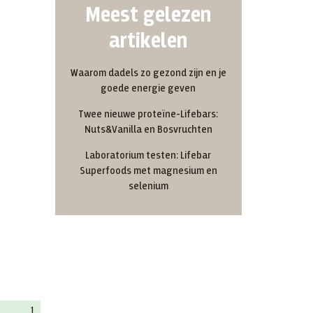
Meest gelezen
artikelen
Waarom dadels zo gezond zijn en je
goede energie geven
Twee nieuwe proteïne-Lifebars:
Nuts&Vanilla en Bosvruchten
Laboratorium testen: Lifebar
Superfoods met magnesium en
selenium
1