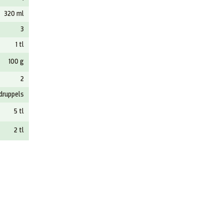
320 ml
3
1 tl
100 g
2
 druppels
5 tl
2 tl